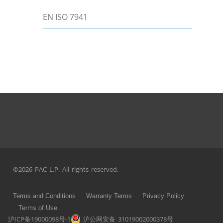
EN ISO 7941
©2026 PAC L.P. All rights reserved.
Terms and Conditions
Warranty Terms
Privacy Policy
Terms of Use
沪ICP备19000098号-1
沪公网安备 31019002000378号