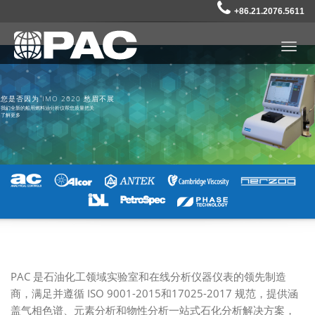
+86.21.2076.5611
Togg
navig
您是否因为 IMO 2020 愁眉不展
我们全新的船用燃料油分析仪帮您质量把关
了解更多
PAC 是石油化工领域实验室和在线分析仪器仪表的领先制造
商，满足并遵循 ISO 9001-2015和17025-2017 规范，提供涵
盖气相色谱、元素分析和物性分析一站式石化分析解决方案，